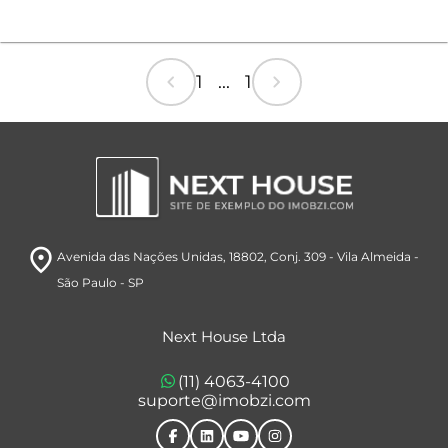
chevron_left
chevron_right
1 ... 1
room
Avenida das Nações Unidas, 18802
, Conj. 309
- Vila Almeida
-
São Paulo
- SP
Next House Ltda
(11) 4063-4100
suporte@imobzi.com