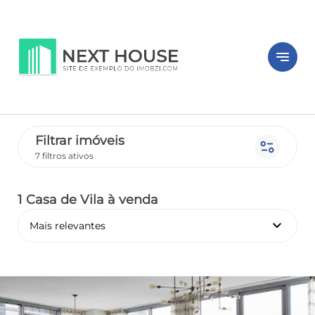
notes
Filtrar imóveis
page_info
7 filtros ativos
1 Casa de Vila
à venda
keyboard_arrow_down
Mais relevantes