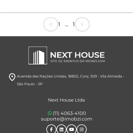
chevron_left
chevron_right
1 ... 1
room
Avenida das Nações Unidas, 18802
, Conj. 309
- Vila Almeida
-
São Paulo
- SP
Next House Ltda
(11) 4063-4100
suporte@imobzi.com