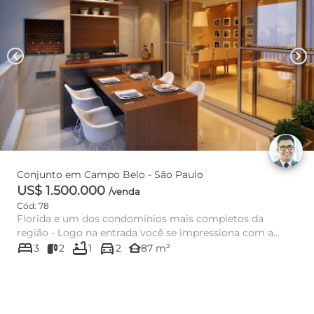
chevron_left
chevron_right
Conjunto em Campo Belo - São Paulo
US$ 1.500.000
/venda
Cód: 78
Florida e um dos condomínios mais completos da
região - Logo na entrada você se impressiona com a
bed
bathtub
directions_car
grandeza do empreendim...
other_houses
3
2
1
2
87 m²