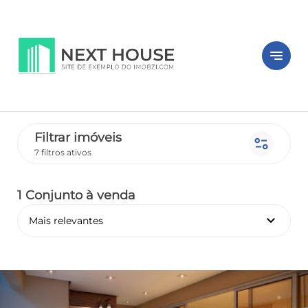
notes
Filtrar imóveis
page_info
7 filtros ativos
1 Conjunto
à venda
keyboard_arrow_down
Mais relevantes