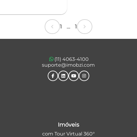
chevron_left
chevron_right
1 ... 1
(11) 4063-4100
suporte@imobzi.com
Imóveis
com Tour Virtual 360°