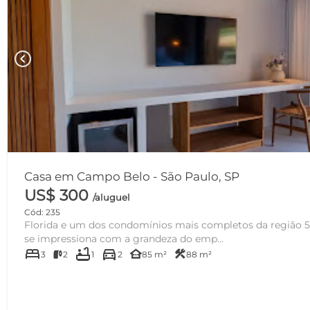
chevron_left
Casa em Campo Belo - São Paulo, SP
US$ 300
/aluguel
Cód: 235
Florida e um dos condomínios mais completos da região 50m² - Logo na entra
se impressiona com a grandeza do emp...
bed
bathtub
directions_car
other_houses
construction
3
2
1
2
85 m²
88 m²