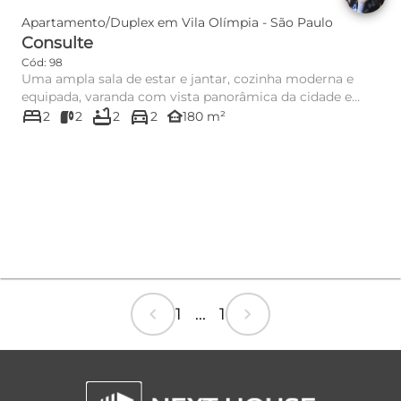
Apartamento/Duplex em Vila Olímpia - São Paulo
Consulte
Cód: 98
Uma ampla sala de estar e jantar, cozinha moderna e
equipada, varanda com vista panorâmica da cidade e
bed
bathtub
directions_car
uma área de servi...
other_houses
2
2
2
2
180 m²
chevron_left
chevron_right
1 ... 1