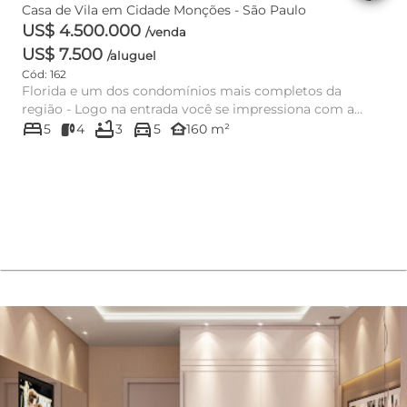
Casa de Vila em Cidade Monções - São Paulo
US$ 4.500.000
/venda
US$ 7.500
/aluguel
Cód: 162
Florida e um dos condomínios mais completos da
região - Logo na entrada você se impressiona com a
bed
bathtub
directions_car
grandeza do empreendim...
other_houses
5
4
3
5
160 m²