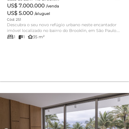
US$ 7.000.000
/venda
US$ 5.000
/aluguel
Cód: 251
Descubra o seu novo refúgio urbano neste encantador
imóvel localizado no bairro do Brooklin, em São Paulo.
bed
Com uma área...
other_houses
1
1
35 m²