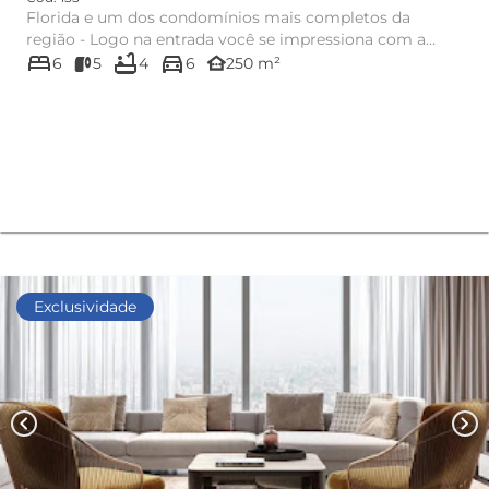
Florida e um dos condomínios mais completos da
região - Logo na entrada você se impressiona com a
bed
bathtub
directions_car
grandeza do empreendim...
other_houses
6
5
4
6
250 m²
Exclusividade
chevron_left
chevron_right