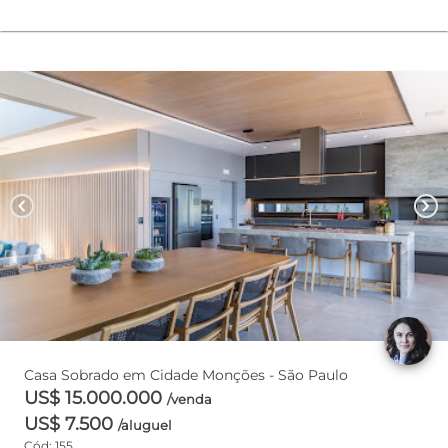
chevron_left
chevron_right
Casa Sobrado em Cidade Monções - São Paulo
US$ 15.000.000
/venda
US$ 7.500
/aluguel
Cód: 155