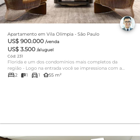
Apartamento em Vila Olímpia - São Paulo
US$ 900.000
/venda
US$ 3.500
/aluguel
Cód: 231
Florida e um dos condomínios mais completos da
região - Logo na entrada você se impressiona com a
bed
directions_car
grandeza do empreendim...
other_houses
2
1
1
55 m²