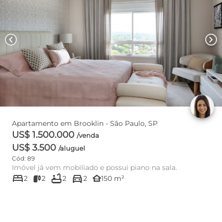
chevron_left
chevron_right
Apartamento em Brooklin - São Paulo, SP
US$ 1.500.000
/venda
US$ 3.500
/aluguel
Cód: 89
Imóvel já vem mobiliado e possui piano na sala.
bed
bathtub
directions_car
other_houses
2
2
2
2
150 m²