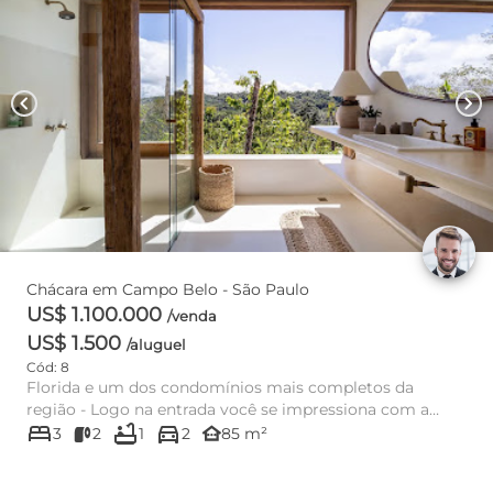
chevron_left
chevron_right
Chácara em Campo Belo - São Paulo
US$ 1.100.000
/venda
US$ 1.500
/aluguel
Cód: 8
Florida e um dos condomínios mais completos da
região - Logo na entrada você se impressiona com a
bed
bathtub
directions_car
grandeza do empreendim...
other_houses
3
2
1
2
85 m²