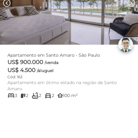
chevron_left
chevron_right
Apartamento em Santo Amaro - São Paulo
US$ 900.000
/venda
US$ 4.500
/aluguel
Cód: 163
Apartamento em ótimo estado na região de Santo
Amaro.
bed
bathtub
directions_car
other_houses
3
2
2
2
100 m²