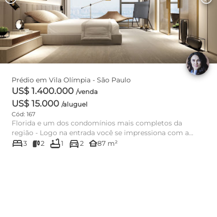
Prédio em Vila Olímpia - São Paulo
US$ 1.400.000
/venda
US$ 15.000
/aluguel
Cód: 167
Florida e um dos condomínios mais completos da
região - Logo na entrada você se impressiona com a
bed
bathtub
directions_car
grandeza do empreendim...
other_houses
3
2
1
2
87 m²