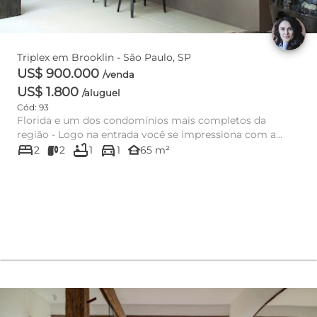
Triplex em Brooklin - São Paulo, SP
US$ 900.000
/venda
US$ 1.800
/aluguel
Cód: 93
Florida e um dos condomínios mais completos da
região - Logo na entrada você se impressiona com a
bed
bathtub
directions_car
grandeza do empreendim...
other_houses
2
2
1
1
65 m²