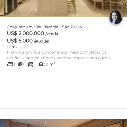
Conjunto em Vila Olímpia - São Paulo
US$ 2.000.000
/venda
US$ 5.000
/aluguel
Cód: 2
Florida e um dos condomínios mais completos da
região - Logo na entrada você se impressiona com a
bed
directions_car
grandeza do empreendim...
other_houses
1
1
1
38 m²