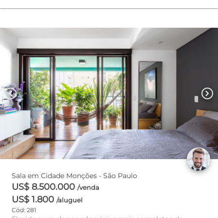
chevron_left
chevron_right
Sala em Cidade Monções - São Paulo
US$ 8.500.000
/venda
US$ 1.800
/aluguel
Cód: 281