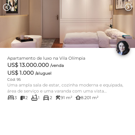
chevron_left
chevron_right
Apartamento de luxo na Vila Olímpia
US$ 13.000.000
/venda
US$ 1.000
/aluguel
Cód: 95
Uma ampla sala de estar, cozinha moderna e equipada,
área de serviço e uma varanda com uma vista
bed
bathtub
directions_car
deslumbrante da c...
construction
other_houses
3
2
1
2
91 m²
8.201 m²