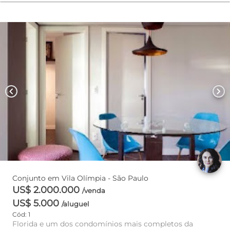
chevron_left
chevron_right
Conjunto em Vila Olímpia - São Paulo
US$ 2.000.000
/venda
US$ 5.000
/aluguel
Cód: 1
Florida e um dos condomínios mais completos da