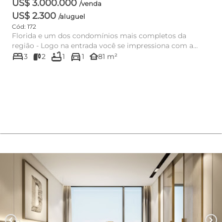
US$ 3.000.000
/venda
US$ 2.300
/aluguel
Cód: 172
Florida e um dos condomínios mais completos da
região - Logo na entrada você se impressiona com a
bed
bathtub
directions_car
grandeza do empreendim...
other_houses
3
2
1
1
81 m²
chevron_left
chevron_right