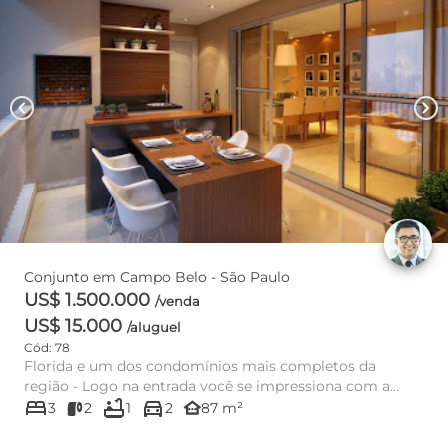
chevron_left
chevron_right
Conjunto em Campo Belo - São Paulo
US$ 1.500.000
/venda
US$ 15.000
/aluguel
Cód: 78
Florida e um dos condomínios mais completos da
região - Logo na entrada você se impressiona com a
bed
bathtub
directions_car
grandeza do empreendim...
other_houses
3
2
1
2
87 m²