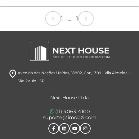
chevron_left
chevron_right
1 ... 1
room
Avenida das Nações Unidas, 18802
, Conj. 309
- Vila Almeida
-
São Paulo
- SP
Next House Ltda
(11) 4063-4100
suporte@imobzi.com