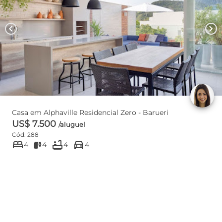
chevron_left
chevron_right
Casa em Alphaville Residencial Zero - Barueri
US$ 7.500
/aluguel
Cód: 288
bed
bathtub
directions_car
4
4
4
4