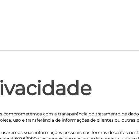
rivacidade
nos comprometemos com a transparência do tratamento de dados p
coleta, uso e transferência de informações de clientes ou outra
e usaremos suas informações pessoais nas formas descritas nest
Federal 8078/1990 e as demais normas do ordenamento jurídico br