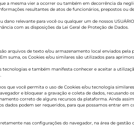
que a mesma vier a ocorrer
ou também em decorrência da negli
 informações resultantes de atos de funcionários, prepostos ou 
 ou dano relevante para você ou qualquer um de nossos USUÁRI
ância com as disposições da Lei Geral de Proteção de Dados.
 são arquivos de texto e/ou armazenamento local enviados pel
m suma, os Cookies e/ou similares são utilizados para aprimorar
as tecnologias e também manifesta conhecer e aceitar a utiliz
.
mos que você permita o uso de Cookies e/ou tecnologia similare
avegador e bloquear a gravação e coleta de dados, recusando os 
cionamento correto de alguns recursos da plataforma. Ainda ass
s dados podem ser requeridos, para que possamos entrar em co
 diretamente nas configurações do navegador, na área de gestão