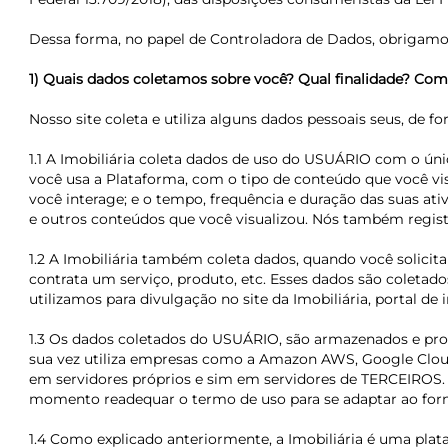
Dessa forma, no papel de Controladora de Dados, obrigamo-
1) Quais dados coletamos sobre você? Qual finalidade? C
Nosso site coleta e utiliza alguns dados pessoais seus, de fo
1.1 A Imobiliária coleta dados de uso do USUÁRIO com o ú
você usa a Plataforma, com o tipo de conteúdo que você vis
você interage; e o tempo, frequência e duração das suas at
e outros conteúdos que você visualizou. Nós também registr
1.2 A Imobiliária também coleta dados, quando você solici
contrata um serviço, produto, etc. Esses dados são coletad
utilizamos para divulgação no site da Imobiliária, portal d
1.3 Os dados coletados do USUÁRIO, são armazenados e proc
sua vez utiliza empresas como a Amazon AWS, Google Cloud
em servidores próprios e sim em servidores de TERCEIROS. 
momento readequar o termo de uso para se adaptar ao for
1.4 Como explicado anteriormente, a Imobiliária é uma plat