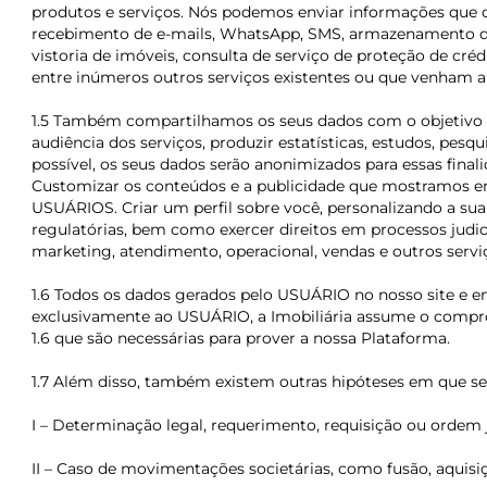
produtos e serviços. Nós podemos enviar informações que c
recebimento de e-mails, WhatsApp, SMS, armazenamento de a
vistoria de imóveis, consulta de serviço de proteção de cré
entre inúmeros outros serviços existentes ou que venham a e
1.5 Também compartilhamos os seus dados com o objetivo de
audiência dos serviços, produzir estatísticas, estudos, pe
possível, os seus dados serão anonimizados para essas fina
Customizar os conteúdos e a publicidade que mostramos em
USUÁRIOS. Criar um perfil sobre você, personalizando a s
regulatórias, bem como exercer direitos em processos judicia
marketing, atendimento, operacional, vendas e outros servi
1.6 Todos os dados gerados pelo USUÁRIO no nosso site e e
exclusivamente ao USUÁRIO, a Imobiliária assume o compromi
1.6 que são necessárias para prover a nossa Plataforma.
1.7 Além disso, também existem outras hipóteses em que se
I – Determinação legal, requerimento, requisição ou ordem 
II – Caso de movimentações societárias, como fusão, aquis