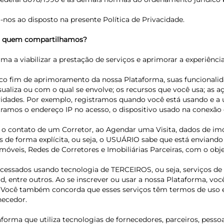
nos ao disposto na presente Política de Privacidade.
om quem compartilhamos?
rma a viabilizar a prestação de serviços e aprimorar a experiênci
nico fim de aprimoramento da nossa Plataforma, suas funcional
ualiza ou com o qual se envolve; os recursos que você usa; as 
ividades. Por exemplo, registramos quando você está usando e a 
amos o endereço IP no acesso, o dispositivo usado na conexão e
ta o contato de um Corretor, ao Agendar uma Visita, dados de i
os de forma explícita, ou seja, o USUÁRIO sabe que está enviand
e imóveis, Redes de Corretores e Imobiliárias Parceiras, com o o
essados usando tecnologia de TERCEIROS, ou seja, serviços de
, entre outros. Ao se inscrever ou usar a nossa Plataforma, v
Você também concorda que esses serviços têm termos de uso e p
necedor.
aforma que utiliza tecnologias de fornecedores, parceiros, pes