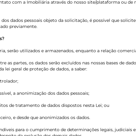
contato com a Imobiliária através do nosso site/plataforma ou d
lar dos dados pessoais objeto da solicitação, é possível que s
mado previamente.
s?
ia, serão utilizados e armazenados, enquanto a relação comercial
entre as partes, os dados serão excluídos nas nossas bases de 
a lei geral de proteção de dados, a saber:
trolador;
ssível, a anonimização dos dados pessoais;
isitos de tratamento de dados dispostos nesta Lei; ou
rceiro, e desde que anonimizados os dados.
díveis para o cumprimento de determinações legais, judiciais e a
 despeito da exclusão dos demais dados.