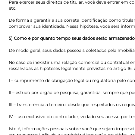
Para exercer seus direitos de titular, você deve entrar em 
etc.
De forma a garantir a sua correta identificação como titu
comprovar sua identidade. Nessa hipótese, você será infor
5) Como e por quanto tempo seus dados serão armazenado
De modo geral, seus dados pessoais coletados pela Imobiliár
No caso de inexistir uma relação comercial ou contratual 
ressalvadas as hipóteses legalmente previstas no artigo 16, d
I – cumprimento de obrigação legal ou regulatória pelo con
II – estudo por órgão de pesquisa, garantida, sempre que po
III – transferência a terceiro, desde que respeitados os requ
IV – uso exclusivo do controlador, vedado seu acesso por te
Isto é, informações pessoais sobre você que sejam imprescin
em processos judiciais e administrativos serão mantidas, a