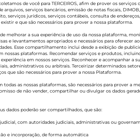
oletamos de você para TERCEIROS, afim de prover os serviços ou
rquivos, serviços bancários, emissão de notas fiscais, DIMOB,
dito, serviços jurídicos, serviços contábeis, consulta de endere
xistir e que são necessários para prover a nossa plataforma.
 melhorar a sua experiência de uso da nossa plataforma, monito
squisas e levantamentos apropriados e necessários para oferecer
lidades. Esse compartilhamento inclui desde a exibição de publi
 nossas plataformas. Recomendar serviços e produtos, incluin
ua experiência em nossos serviços. Reconhecer e acompanhar a 
is, administrativos ou arbitrais. Terceirizar determinados setore
ços que são necessários para prover a nossa Plataforma.
m todas as nossas plataformas, são necessários para prover a m
sso de não vender, compartilhar ou divulgar os dados gerados p
us dados poderão ser compartilhados, que são:
judicial, com autoridades judiciais, administrativas ou govern
ição e incorporação, de forma automática