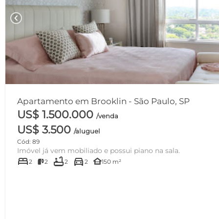
chevron_left
Apartamento em Brooklin - São Paulo, SP
US$ 1.500.000
/venda
US$ 3.500
/aluguel
Cód: 89
Imóvel já vem mobiliado e possui piano na sala.
bed
bathtub
directions_car
other_houses
2
2
2
2
150 m²