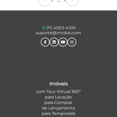
chevron_left
chevron_right
(11) 4063-4100
suporte@imobzi.com
Imóveis
com Tour Virtual 360°
para Locação
para Comprar
de Lançamento
para Temporada