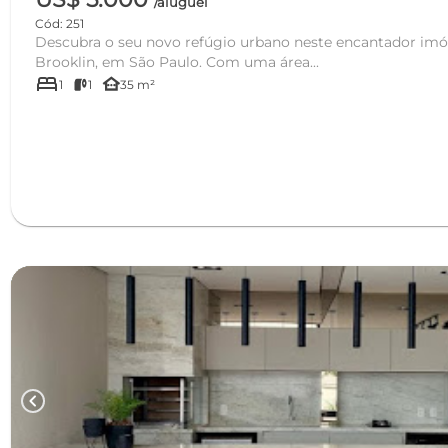
/aluguel
Cód: 251
Descubra o seu novo refúgio urbano neste encantador imóv
Brooklin, em São Paulo. Com uma área...
bed
other_houses
1
1
35 m²
chevron_left