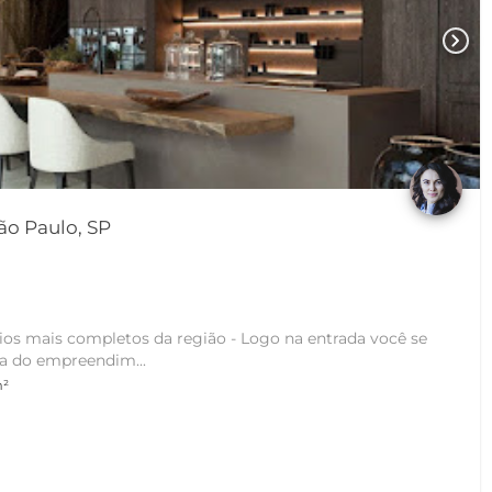
chevron_right
ão Paulo, SP
a
os mais completos da região - Logo na entrada você se
a do empreendim...
m²