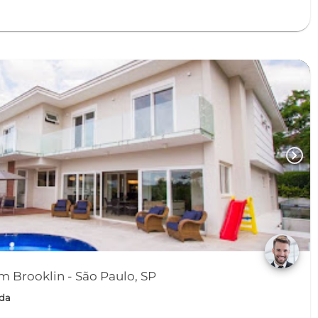
chevron_right
 Brooklin - São Paulo, SP
nda