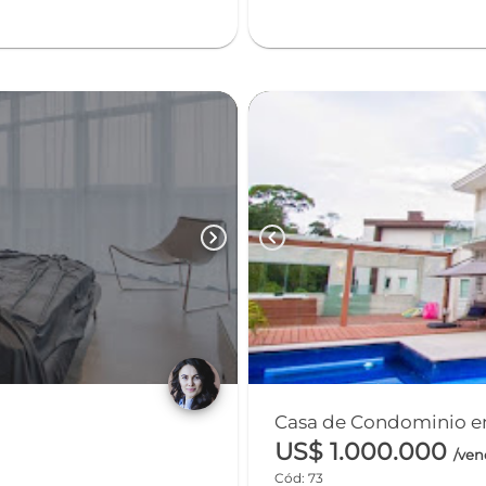
chevron_right
chevron_left
Casa de Condominio em
US$ 1.000.000
/ve
Cód: 73