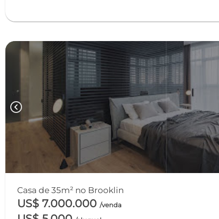
chevron_left
Casa de 35m² no Brooklin
US$ 7.000.000
/venda
US$ 5.000