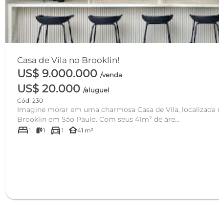
Casa de Vila no Brooklin!
US$ 9.000.000
/venda
US$ 20.000
/aluguel
Cód: 230
Imagine morar em uma charmosa Casa de Vila, localizada 
Brooklin em São Paulo. Com seus 41m² de áre...
bed
directions_car
other_houses
1
1
1
41 m²