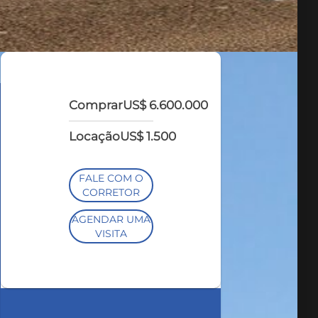
Comprar
US$ 6.600.000
Locação
US$ 1.500
FALE COM O
CORRETOR
AGENDAR UMA
VISITA