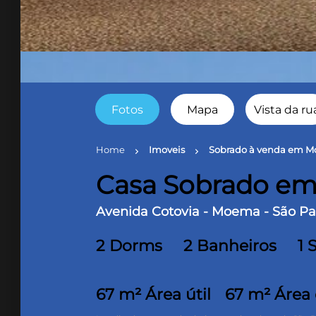
Fotos
Mapa
Vista da ru
Home
Imoveis
Sobrado à venda em M
chevron_right
chevron_right
Casa Sobrado em
Avenida Cotovia - Moema - São Pa
2 Dorms
2 Banheiros
1 
67 m² Área útil
67 m² Área